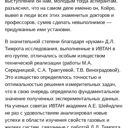
выступлений он нам, молодым тогда аспирантам,
разъяснял, что на самом деле именно он, Койро,
вывел в люди всех этих знаменитых докторов и
профессоров, сумев сделать невыполнимое —
придуманные ими установки.
В значительной степени благодаря «рукам» Д.Л.
Тимрота исследования, выполненные в ИВТАН в
его группе, отличались особым изяществом
технической реализации (работы М.А.
Середницкой, С.А. Трактуевой, Т.В. Виноградовой).
Это изящество определялось точностью и
оптимальностью решения измерительных задач,
что в свою очередь определило фундаментальное
значение полученных экспериментальных данных.
На ученых советах ИВТАН академик А.Е. Шейндлин
не раз с удовольствием анализировал новые
успехи в области изучения свойств газовых и
жидких систем, связанные с работой Д.Л. Тимрота.