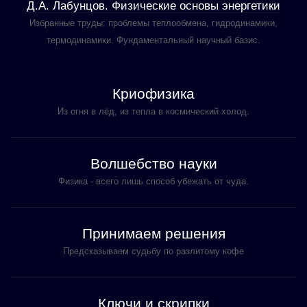
Д.А. Лабунцов. Физические основы энергетики
Избранные труды: проблемы теплообмена, гидродинамики,
термодинамики. Фундаментальный научный базис.
Криофизика
Из огня в лёд, из тепла в космический холод.
Волшебство науки
Физика - всего лишь способ убежать от чуда.
Принимаем решения
Предсказываем судьбу по разлитому кофе
Ключи и скрипки