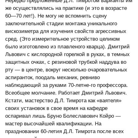
Нередко предложенные Д.Л. Тимротом варианты им
же осуществлялись на практике (и это в возрасте
60—70 лет!). Не могу не вспомнить сцену
заключительной стадии монтажа уникального
вискозиметра для изучения свойств агрессивных
сред. (Это измерительное устройство целиком
было изготовлено из плавленого кварца). Дмитрий
Львович с кислородной горелкой в руках, в темных
защитных очках, с резиновой трубкой наддува во
рту — в центре, вокруг несколько очаровательных
аспиранток, поодаль механик, ревниво
наблюдающий за руками 70-летне-го профессора.
Всеобщее молчание. Работает Дмитрий Львович.
Кстати, мастерство Д.Л. Тимрота как «ваятеля»
своих установок в свое время на кафедре
оспаривал лишь Бруно Болеславович Койро —
мастер высочайшей квалификации. На
праздновании 60-летия Д.Л. Тимрота после всех