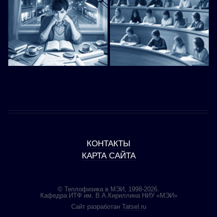
КОНТАКТЫ
КАРТА САЙТА
© Теплофизика в МЭИ, 1998-2026.
Кафедра ИТФ им. В.А.Кириллина НИУ «МЭИ»
Сайт разработан
Tatsel.ru