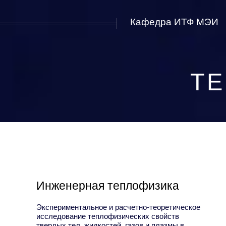
Кафедра ИТФ МЭИ
ТЕ
Инженерная теплофизика
Экспериментальное и расчетно-теоретическое
исследование теплофизических свойств
твердых тел, жидкостей, газов и плазмы в