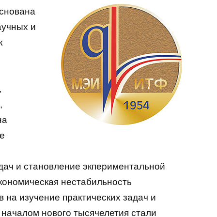
снована
аучных и
к
,
,
на
ие
дач и становление экпериментальной
экономическая нестабильность
 на изучение практических задач и
 началом нового тысячелетия стали