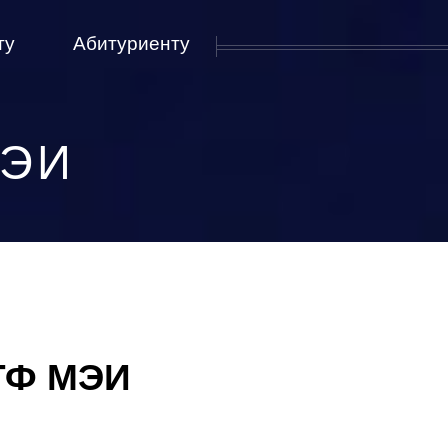
ту
Абитуриенту
МЭИ
ТФ МЭИ