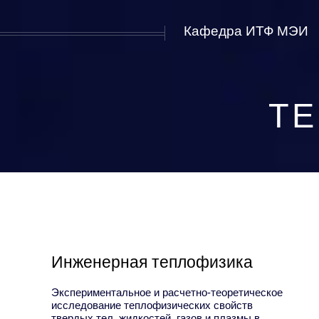
Кафедра ИТФ МЭИ
ТЕ
Инженерная теплофизика
Экспериментальное и расчетно-теоретическое
исследование теплофизических свойств
твердых тел, жидкостей, газов и плазмы в