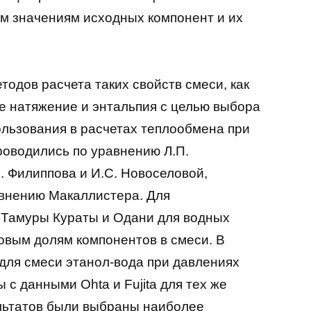
м значениям исходных компонент и их
одов расчета таких свойств смеси, как
ое натяжение и энтальпия с целью выбора
льзования в расчетах теплообмена при
роводились по уравнению Л.П.
П. Филиппова и И.С. Новоселовой,
авнению Макаллистера. Для
 Тамуры Кураты и Одани для водных
совым долям компонентов в смеси. В
для смеси этанол-вода при давлениях
ы с данными Ohta и Fujita для тех же
льтатов были выбраны наиболее