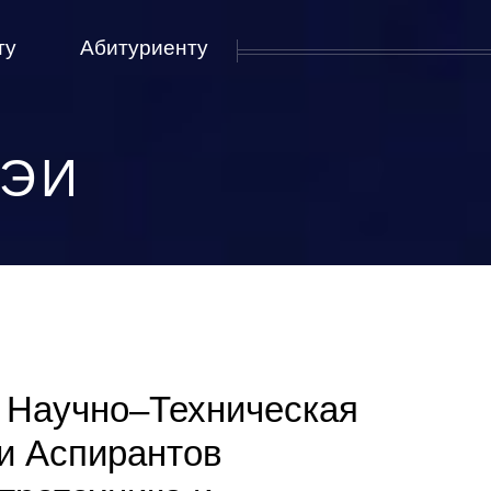
ту
Абитуриенту
МЭИ
 Научно–Техническая
и Аспирантов