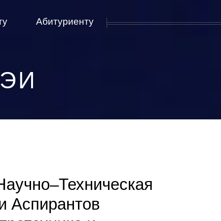
ту
Абитуриенту
МЭИ
Научно–Техническая
и Аспирантов