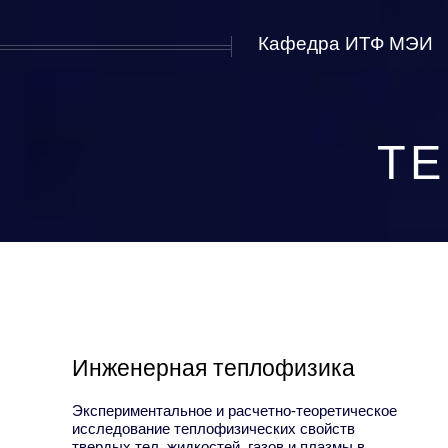
Кафедра ИТФ МЭИ
ТЕ
Инженерная теплофизика
Экспериментальное и расчетно-теоретическое
исследование теплофизических свойств
твердых тел, жидкостей, газов и плазмы в